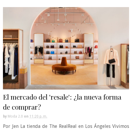
El mercado del 'resale': ¿la nueva forma
de comprar?
by
Moda 2.0
on
11:20 p. m.
Por Jen La tienda de The RealReal en Los Ángeles Vivimos