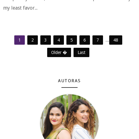
my least favor...
1
2
3
4
5
6
7
...
48
Older �
Last
AUTORAS