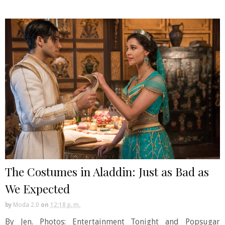
The Costumes in Aladdin: Just as Bad as
We Expected
by
Moda 2.0
on
12:18 p. m.
By Jen. Photos: Entertainment Tonight and Popsugar