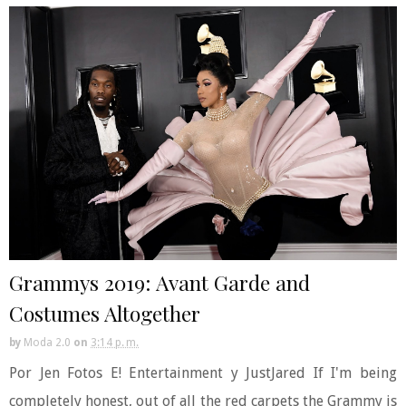
Grammys 2019: Avant Garde and
Costumes Altogether
by
Moda 2.0
on
3:14 p. m.
Por Jen Fotos E! Entertainment y JustJared If I'm being
completely honest, out of all the red carpets the Grammy is