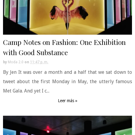
Camp Notes on Fashion: One Exhibition
with Good Substance
by
Moda 2.0
on
11:47 p. m.
By Jen It was over a month and a half that we sat down to
tweet about the first Monday in May, the utterly famous
Met Gala. And yet I c...
Leer más »