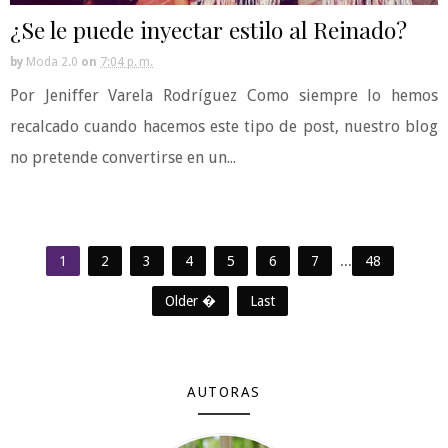
¿Se le puede inyectar estilo al Reinado?
by
Moda 2.0
on
7:04 p. m.
Por Jeniffer Varela Rodríguez Como siempre lo hemos
recalcado cuando hacemos este tipo de post, nuestro blog
no pretende convertirse en un...
1
2
3
4
5
6
7
...
48
Older �
Last
AUTORAS