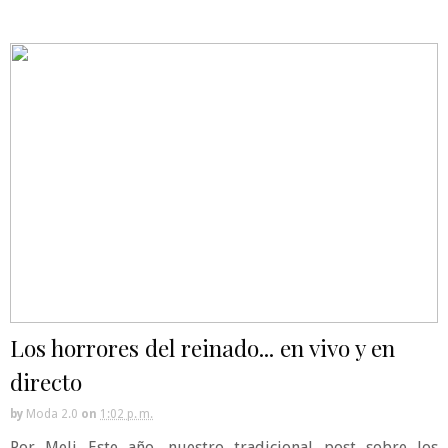
Los horrores del reinado... en vivo y en
directo
by
Moda 2.0
on
1:02 p. m.
Por Meli Este año, nuestro tradicional post sobre los