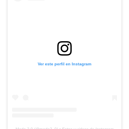
Ver este perfil en Instagram
Moda 2.0
(@
moda2_0
) • Fotos y videos de Instagram