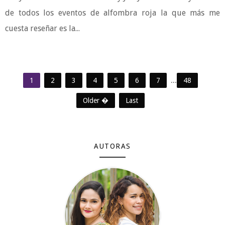
de todos los eventos de alfombra roja la que más me
cuesta reseñar es la...
1
2
3
4
5
6
7
...
48
Older �
Last
AUTORAS