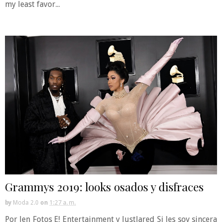
my least favor...
Grammys 2019: looks osados y disfraces
by
Moda 2.0
on
1:27 a. m.
Por Jen Fotos E! Entertainment y JustJared Si les soy sincera