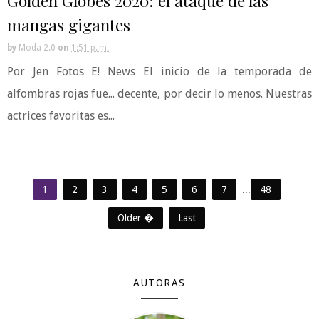
Golden Globes 2020: el ataque de las
mangas gigantes
by
Moda 2.0
on
1:51 p. m.
Por Jen Fotos E! News El inicio de la temporada de
alfombras rojas fue... decente, por decir lo menos. Nuestras
actrices favoritas es...
1
2
3
4
5
6
7
...
48
Older �
Last
AUTORAS