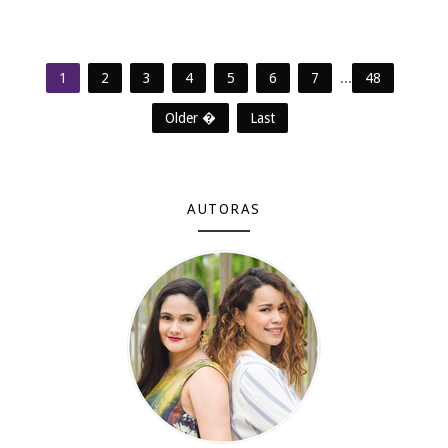
1
2
3
4
5
6
7
...
48
Older �
Last
AUTORAS