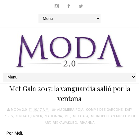
Met Gala 2017: la vanguardia salió por la
ventana
MODA 2.0
10:17 P. M.
ALFOMBRA ROJA
,
COMME DES GARCONS
,
KATY
PERRY
,
KENDALL JENNER
,
MADONNA
,
MET
,
MET GALA
,
METROPOLITAN MUSEUM OF
ART
,
REI KAWAKUBO
,
RIHANNA
Por Meli.