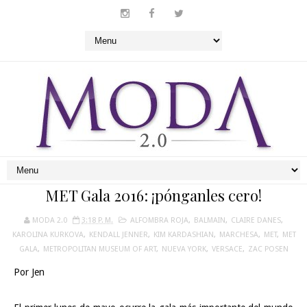
MET Gala 2016: ¡pónganles cero!
MODA 2.0
3:18 P. M.
ALFOMBRA ROJA
,
BALMAIN
,
CLAIRE DANES
,
KAROLINA KURKOVA
,
KENDALL JENNER
,
KIM KARDASHIAN
,
MARCHESA
,
MET
,
MET
GALA
,
METROPOLITAN MUSEUM OF ART
,
NUEVA YORK
,
VERSACE
,
ZAC POSEN
Por Jen