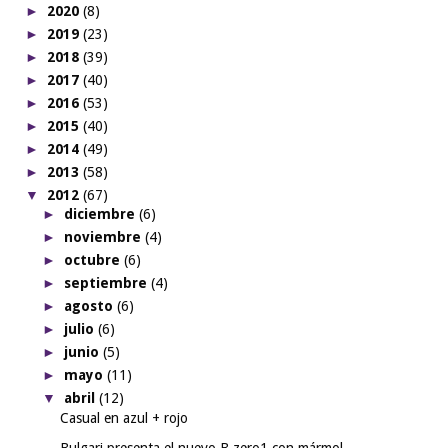
►
2020
(8)
►
2019
(23)
►
2018
(39)
►
2017
(40)
►
2016
(53)
►
2015
(40)
►
2014
(49)
►
2013
(58)
▼
2012
(67)
►
diciembre
(6)
►
noviembre
(4)
►
octubre
(6)
►
septiembre
(4)
►
agosto
(6)
►
julio
(6)
►
junio
(5)
►
mayo
(11)
▼
abril
(12)
Casual en azul + rojo
Bulgari presenta el nuevo B.zero1 con mármol