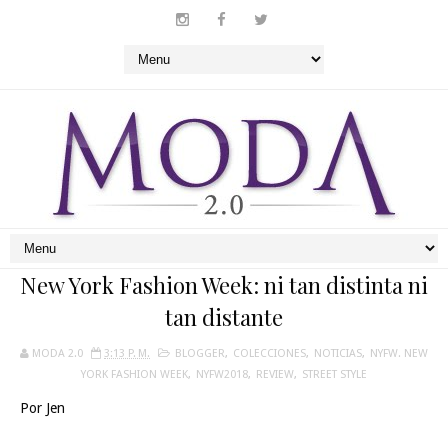
New York Fashion Week: ni tan distinta ni
tan distante
MODA 2.0
3:13 P. M.
BLOGGER
,
COLECCIONES
,
NOTICIAS
,
NYFW. NEW
YORK FASHION WEEK
,
NYFW2018
,
REVIEW
,
STREET STYLE
Por Jen