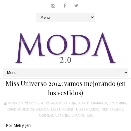
Miss Universo 2014: vamos mejorando (en
los vestidos)
MODA 2.0
12:11 P. M.
ALFOMBRA ROJA
,
ALFREDO BARRAZA
,
COLOMBIA
,
ESTADOS UNIDOS
,
JAMAICA
,
MISS UNIVERSE
,
MISS UNIVERSO
,
NETHERLANDS
,
NOTICIAS
,
UCRANIA
,
UKRAINE
,
USA
Por Meli y Jen