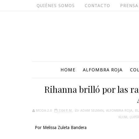
QUIÉNES SOMOS
CONTACTO
PRENSA
HOME
ALFOMBRA ROJA
CO
Rihanna brilló por las 
MODA 2.0
7:04 P. M.
ADAM SELMAN
,
ALFOMBRA ROJA
,
BL
KLUM
,
LUPIT
Por Melissa Zuleta Bandera