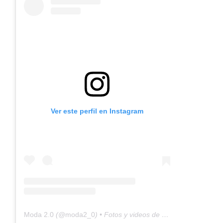
Ver este perfil en Instagram
Moda 2.0
(@
moda2_0
) • Fotos y videos de Instagram