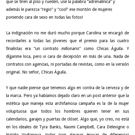
que se tiren al piso y rueden, use la palabra “adrenalínica” y
además le parezca “regio” y “cool” ese montón de mujeres
poniendo cara de sexo en todas las fotos!
La indignación no me duró mucho porque Carolina se encargó de
recordarles a todas las jóvenes que el premio para las cuatro
finalistas era “un contrato millonario” como Chicas Águila. Y
díganme loca, pero vi cara de decepción en más de una. Nada de
contratos con agencias, ni portadas de revistas, como en la versión
original. No señor, Chicas Águila.
Y que nadie piense que tenemos algo en contra de la cerveza y de
la marca. Pero ya habíamos dejado claro en un
post anterior
que la
estética que maneja esta archifamosa campaña es la de la mujer
voluptuosa que todos los hombres quieren tener en sus
calendarios, garajes y puertas de clóset. Algo que, yo creo, no está
en los ideales de Tyra Banks, Naomi Campbell, Cara Delevigne o
Natalia Vodianova, todas (con algunas épocas de diferencia)