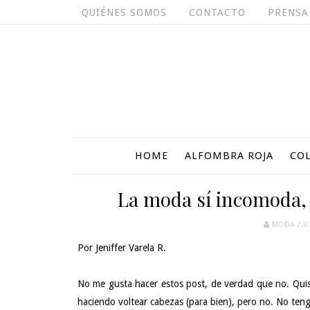
QUIÉNES SOMOS
CONTACTO
PRENSA
HOME
ALFOMBRA ROJA
CO
La moda sí incomoda, 
MODA 2.0
Por Jeniffer Varela R.
No me gusta hacer estos post, de verdad que no. Quisie
haciendo voltear cabezas (para bien), pero no. No teng