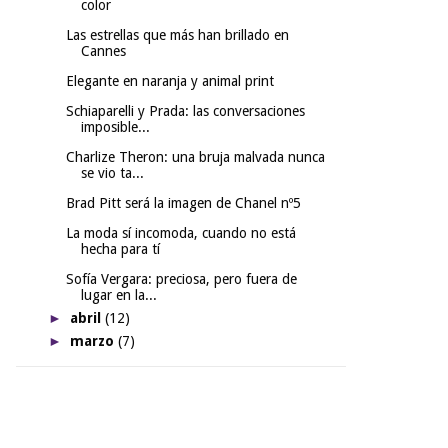
color
Las estrellas que más han brillado en
Cannes
Elegante en naranja y animal print
Schiaparelli y Prada: las conversaciones
imposible...
Charlize Theron: una bruja malvada nunca
se vio ta...
Brad Pitt será la imagen de Chanel nº5
La moda sí incomoda, cuando no está
hecha para tí
Sofía Vergara: preciosa, pero fuera de
lugar en la...
►
abril
(12)
►
marzo
(7)