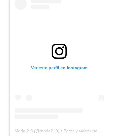
Ver este perfil en Instagram
Moda 2.0
(@
moda2_0
) • Fotos y videos de Instagram