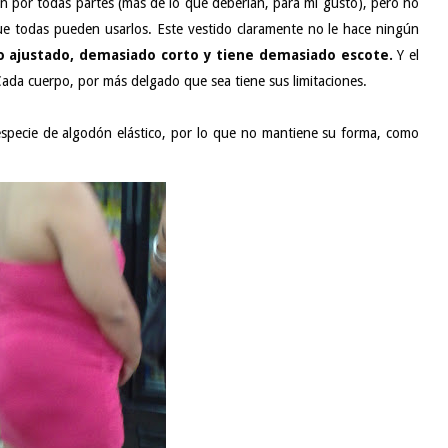
án por todas partes (más de lo que deberían, para mi gusto), pero no
que todas pueden usarlos. Este vestido claramente no le hace ningún
 ajustado, demasiado corto y tiene demasiado escote.
Y el
Cada cuerpo, por más delgado que sea tiene sus limitaciones.
especie de algodón elástico, por lo que no mantiene su forma, como