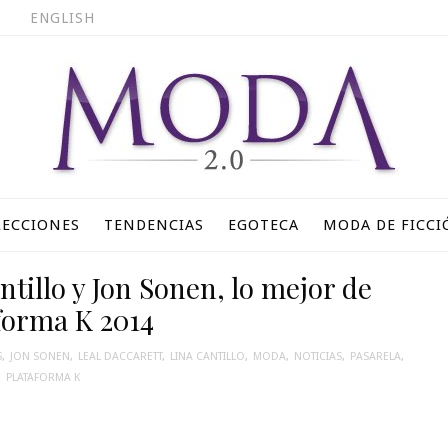
ENGLISH
LECCIONES
TENDENCIAS
EGOTECA
MODA DE FICCI
ntillo y Jon Sonen, lo mejor de
forma K 2014
S
,
JON SONEN
,
LEAL DACCARETT
,
LINA CANTILLO
,
MODA
,
NOTICIAS
,
PASARELA
,
PLATAFORMA K