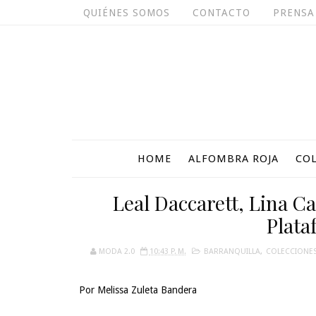
QUIÉNES SOMOS
CONTACTO
PRENSA
HOME
ALFOMBRA ROJA
CO
Leal Daccarett, Lina Ca
Plata
MODA 2.0
10:43 P. M.
BARRANQUILLA
,
COLECCIONE
Por Melissa Zuleta Bandera