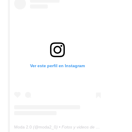
Ver este perfil en Instagram
Moda 2.0
(@
moda2_0
) • Fotos y videos de Instagram