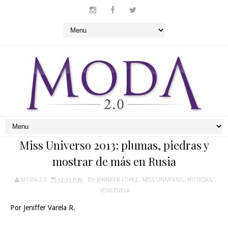
Miss Universo 2013: plumas, piedras y
mostrar de más en Rusia
MODA 2.0
12:33 P. M.
JENNIFER LOPEZ
,
MISS UNIVERSO
,
NOTICIAS
,
VENEZUELA
Por Jeniffer Varela R.