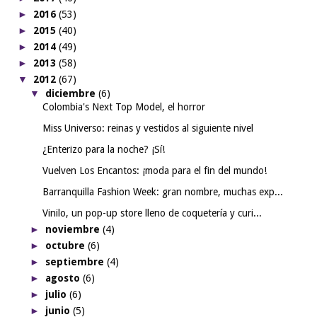
►
2016
(53)
►
2015
(40)
►
2014
(49)
►
2013
(58)
▼
2012
(67)
▼
diciembre
(6)
Colombia's Next Top Model, el horror
Miss Universo: reinas y vestidos al siguiente nivel
¿Enterizo para la noche? ¡Sí!
Vuelven Los Encantos: ¡moda para el fin del mundo!
Barranquilla Fashion Week: gran nombre, muchas exp...
Vinilo, un pop-up store lleno de coquetería y curi...
►
noviembre
(4)
►
octubre
(6)
►
septiembre
(4)
►
agosto
(6)
►
julio
(6)
►
junio
(5)