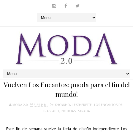
Vuelven Los Encantos: ¡moda para el fin del
mundo!
MODA 2.0
3:55 P. M.
KHOYKHO
,
LEATHERETTE
,
LOS ENCANTOS DEL
TRASPATIO
,
NOTICIAS
,
STRADA
Este fin de semana vuelve la feria de diseño independiente Los