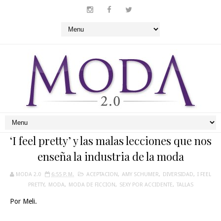
‘I feel pretty’ y las malas lecciones que nos
enseña la industria de la moda
MODA 2.0
6:55 P. M.
ACEPTACION
,
AMY SCHUMER
,
DIVERSIDAD
,
I FEEL
PRETTY
,
MODA
,
MODA DE FICCION
,
SEXY POR ACCIDENTE
,
TALLAS
Por Meli.