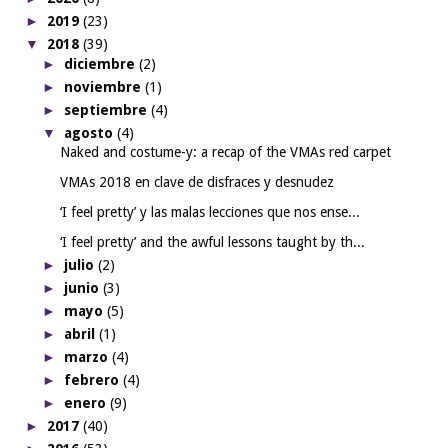
►
2019
(23)
▼
2018
(39)
►
diciembre
(2)
►
noviembre
(1)
►
septiembre
(4)
▼
agosto
(4)
Naked and costume-y: a recap of the VMAs red carpet
VMAs 2018 en clave de disfraces y desnudez
‘I feel pretty’ y las malas lecciones que nos ense...
‘I feel pretty’ and the awful lessons taught by th...
►
julio
(2)
►
junio
(3)
►
mayo
(5)
►
abril
(1)
►
marzo
(4)
►
febrero
(4)
►
enero
(9)
►
2017
(40)