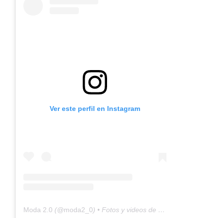
Ver este perfil en Instagram
Moda 2.0
(@
moda2_0
) • Fotos y videos de Instagram